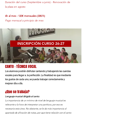
Duración del curso (Septiembre a junio) - Renovación de
la plaza en agosto
4h al mes - 120€ mensuales (30€/h)
Pago mensual a principio de mes
INSCRIPCIÓN CURSO 26-27
CANTO - TÉCNICA VOCAL​
Los alumnos podrán disfrutar cantando y trabajando las cuerdas
vocales para llegar a. la perfección. La finalidad es que mediante
los gustos de cada uno, se pueda trabajar correctamente y
mejorar día a día.
¿Que se trabaja?
Lenguaje musical dirigido al canto:
La importancia de un mínimo de nivel de lenguaje musical es
relevante a la hora de interpretar una partitura, por eso es
necesaria esta área. No obstante, se le da más importancia al
apartado de afinación de notas, por que tiene relación con el canto