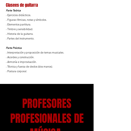
Clasees de guitarra
Parte Teórica
- Ejercicios didácticos.
- Figuras rítmicas, notas y símbolos.
- Elementos partitura.
- Timbre y sensibilidad.
- Historia de la guitarra.
- Partes del instrumento.
Parte Práctica
- Interpretación y proposición de temas musicales.
- Acordes y construcción.
- Armonía e improvisación.
- Técnica y fuerza de dedos (dos manos).
- Postura corporal.
PROFESORES
PROFESIONALES DE