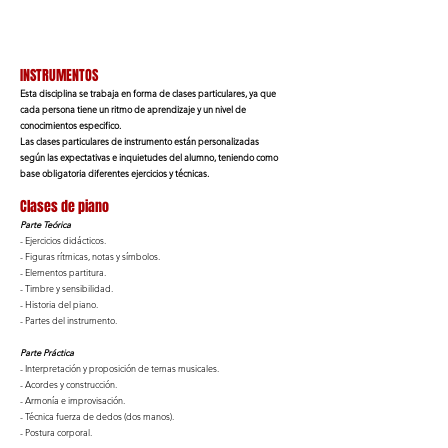
INSTRUMENTOS
Esta disciplina se trabaja en forma de clases particulares, ya que
cada persona tiene un ritmo de aprendizaje y un nivel de
conocimientos especifico.
Las clases particulares de instrumento están personalizadas
según las expectativas e inquietudes del alumno, teniendo como
base obligatoria diferentes ejercicios y técnicas.
Clases de piano
Parte Teórica
- Ejercicios didácticos.
- Figuras rítmicas, notas y símbolos.
- Elementos partitura.
- Timbre y sensibilidad.
- Historia del piano.
- Partes del instrumento.
Parte Práctica
- Interpretación y proposición de temas musicales.
- Acordes y construcción.
- Armonía e improvisación.
- Técnica fuerza de dedos (dos manos).
- Postura corporal.