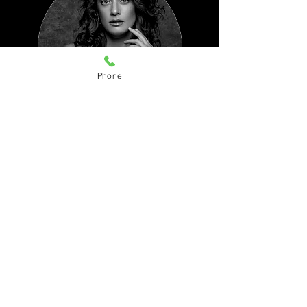
Phone
Albert
Puig
Actriz y cantante
No te pierdas
TEATRO