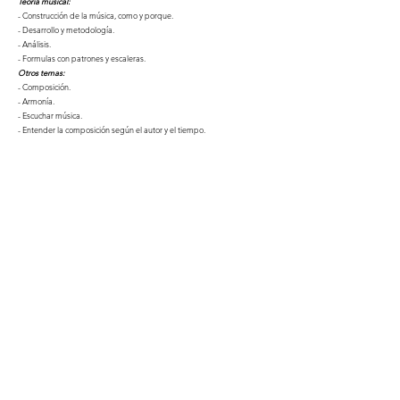
Teoría musical:
- Construcción de la música, como y porque.
- Desarrollo y metodología.
- Análisis.
- Formulas con patrones y escaleras.
Otros temas:
- Composición.
- Armonía.
- Escuchar música.
- Entender la composición según el autor y el tiempo.