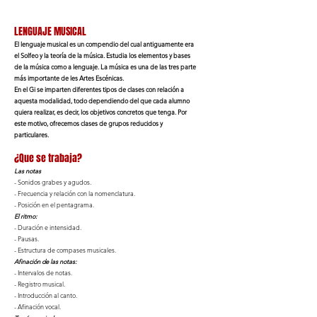
LENGUAJE MUSICAL
El lenguaje musical es un compendio del cual antiguamente era
el Solfeo y la teoría de la música. Estudia los elementos y bases
de la música como a lenguaje. La música es una de las tres parte
más importante de les Artes Escénicas.
En el Gi se imparten diferentes tipos de clases con relación a
aquesta modalidad, todo dependiendo del que cada alumno
quiera realizar, es decir, los objetivos concretos que tenga. Por
este motivo, ofrecemos clases de grupos reducidos y
particulares.
¿Que se trabaja?
Las notas
- Sonidos grabes y agudos.
- Frecuencia y relación con la nomenclatura.
- Posición en el pentagrama.
El ritmo:
- Duración e intensidad.
- Pausas.
- Estructura de compases musicales.
Afinación de las notas:
- Intervalos de notas.
- Registro musical.
- Introducción al canto.
- Afinación vocal.