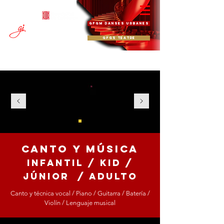
Codi
08078877
GFGM DANSES URBANES
FORMACIÓN Y ESPE
CTÁCULOS
ESCUELA DE ARTES ESCÉNICAS
DANZA · MÚSICA · TEATRO · CINE
GFGS TEATRE
CANTO Y MÚSICA
INFANTIL / KID /
JÚNIOR / adulto
Canto y técnica vocal / Piano / Guitarra / Batería /
Violín / Lenguaje musical