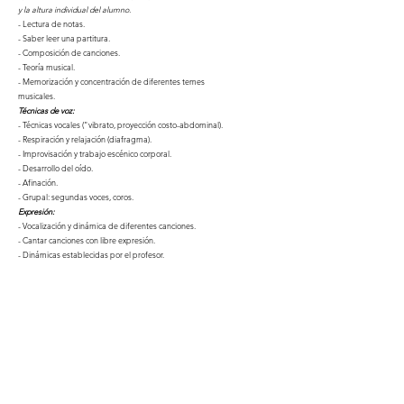
y la altura individual del alumno.
- Lectura de notas.
- Saber leer una partitura.
- Composición de canciones.
- Teoría musical.
- Memorización y concentración de diferentes temes
musicales.
Técnicas de voz:
- Técnicas vocales ("vibrato, proyección costo-abdominal).
- Respiración y relajación (diafragma).
- Improvisación y trabajo escénico corporal.
- Desarrollo del oído.
- Afinación.
- Grupal: segundas voces, coros.
Expresión:
- Vocalización y dinámica de diferentes canciones.
- Cantar canciones con libre expresión.
- Dinámicas establecidas por el profesor.