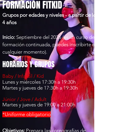
FORMACIÓN FITKID
Grupos por edades y niveles - a partir de los
4 años
Inicio:
Septiembre del 2026 (es un curso de
formación continuada, puedes inscribirte en
cualquier momento).​
HORARIOS Y GRUPOS
Baby / Infantil / Kid
Lunes y miércoles 17:30h a 19:30h
Martes y jueves de 17:30h a 19:30h
Júnior / Jove / Adult
Martes y jueves de 19:00 a 21:00h
*Uniforme obligatorio
Objetivos:
Prepara las coreografías de