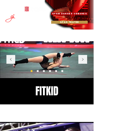
Codi
08078877
GFGM DANSES URBANES
FORMACIÓN Y ESPE
CTÁCULOS
ESCUELA DE ARTES ESCÉNICAS
DANZA · MÚSICA · TEATRO · CINE
GFGS TEATRE
FITKID