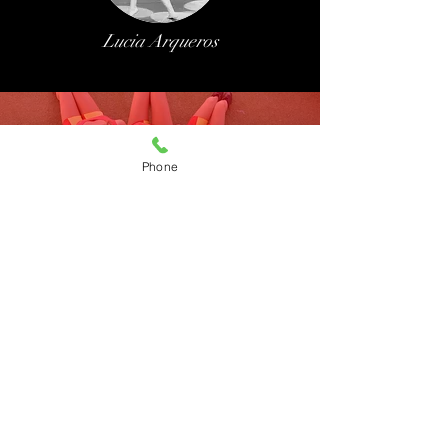
Lucia Arqueros
No te pierdas
Phone
CHEERS SHOW
ver CHEERS SHOW
Contáctanos
GI ESCOLA D'ARTS ESCÈNIQUES